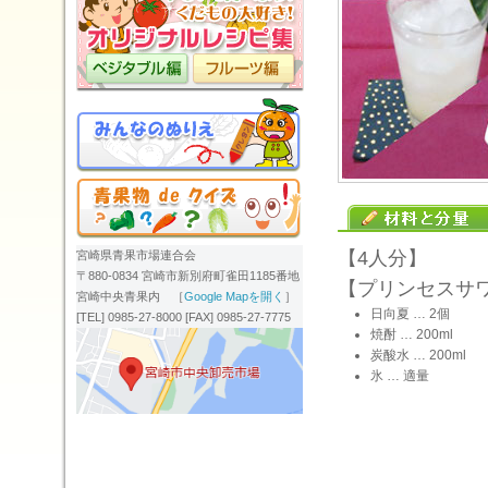
【4人分】
宮崎県青果市場連合会
〒880-0834 宮崎市新別府町雀田1185番地
【プリンセスサ
宮崎中央青果内 ［
Google Mapを開く
］
日向夏 … 2個
[TEL] 0985-27-8000 [FAX] 0985-27-7775
焼酎 … 200ml
炭酸水 … 200ml
氷 … 適量