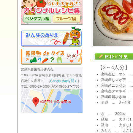
【3～4人分】
宮崎県青果市場連合会
宮崎産ピーマン …
〒880-0834 宮崎市新別府町雀田1185番地
宮崎産じゃが芋 …
宮崎中央青果内 ［
Google Mapを開く
］
宮崎産ニンジン … 
[TEL] 0985-27-8000 [FAX] 0985-27-7775
宮崎産タマネギ … 
宮崎産鶏ひき肉 … 
全卵 … 3～4個
水 … 300cc
砂糖 … 大さじ1
醤油 … 大さじ1
みりん … 大さじ1