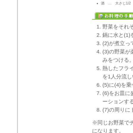
酒 … 大さじ1/2
野菜をそれぞ
鍋に水と(1
(2)が煮立
(3)の野菜
みをつける
熱したフラ
を1人分流
(5)に(4)
(6)をお皿
ーションす
(7)の周り
※同じお野菜で
になります。