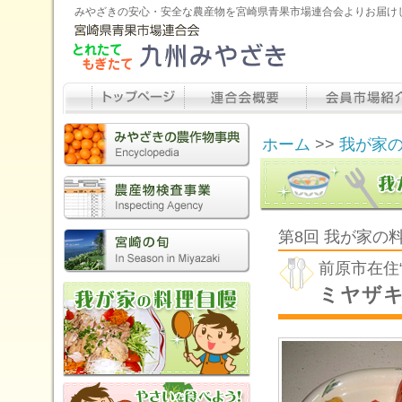
みやざきの安心・安全な農産物を宮崎県青果市場連合会よりお届け
ホーム
>>
我が家
第8回 我が家
前原市在住
ミヤザキ